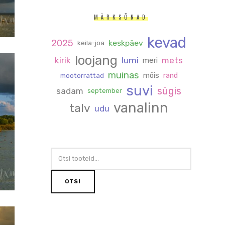
MÄRKSÕNAD
kevad
2025
keskpäev
keila-joa
loojang
kirik
lumi
mets
meri
muinas
mõis
rand
mootorrattad
suvi
sügis
sadam
september
vanalinn
talv
udu
OTSI:
OTSI