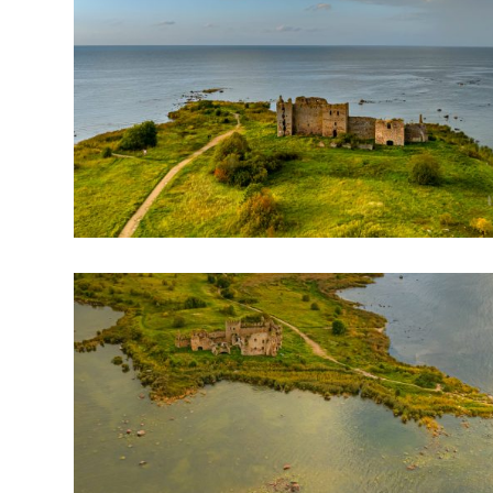
arhiiv
ja
fotode
müük