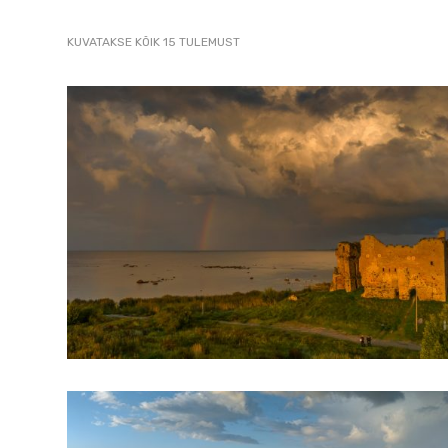
2007
SORTED
KUVATAKSE KÕIK 15 TULEMUST
pildistamine
BY
LATEST
droonilt,
lennukilt,
helikopterilt.
aerofoto