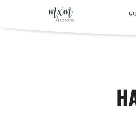
Aero
AVA
–
Aero
ja
-
HA
droonifotod
ja
aastast
droonifotod