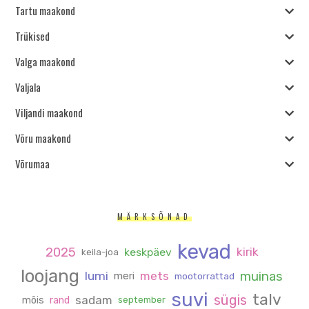
Tartu maakond
Trükised
Valga maakond
Valjala
Viljandi maakond
Võru maakond
Võrumaa
MÄRKSÕNAD
kevad
2025
kirik
keskpäev
keila-joa
loojang
muinas
lumi
mets
meri
mootorrattad
suvi
talv
sügis
sadam
mõis
rand
september