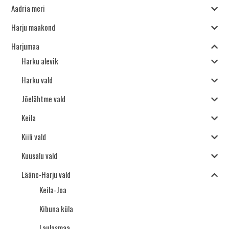
Aadria meri
Harju maakond
Harjumaa
Harku alevik
Harku vald
Jõelähtme vald
Keila
Kiili vald
Kuusalu vald
Lääne-Harju vald
Keila-Joa
Kibuna küla
Laulasmaa