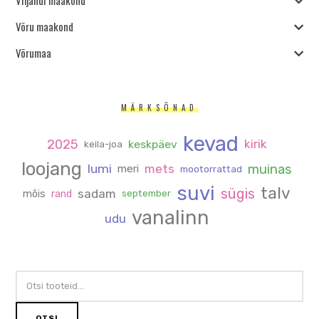
Võru maakond
Võrumaa
MÄRKSÕNAD
kevad
2025
kirik
keskpäev
keila-joa
loojang
muinas
lumi
mets
meri
mootorrattad
suvi
talv
sügis
sadam
mõis
rand
september
vanalinn
udu
OTSI:
OTSI