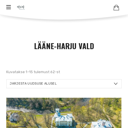
Aero
Aero
–
-
ja
ja
droonifotod
LÄÄNE-HARJU VALD
pildistamine
droonifotod
droonilt,
lennukilt,
aastast
helikopterilt.
aerofoto
Sorted
Kuvatakse 1–15 tulemust 62-st
arhiiv
2007
by
ja
latest
fotode
müük