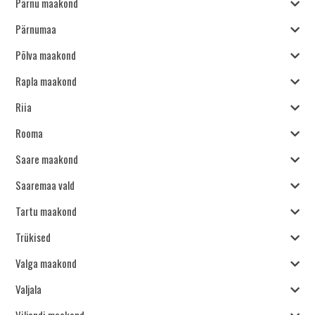
Pärnu maakond
Pärnumaa
Põlva maakond
Rapla maakond
Riia
Rooma
Saare maakond
Saaremaa vald
Tartu maakond
Trükised
Valga maakond
Valjala
Viljandi maakond