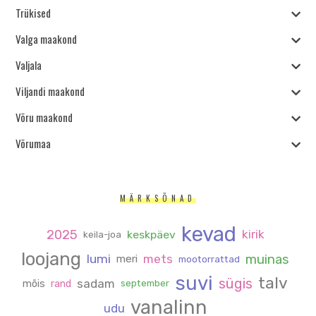
Trükised
Valga maakond
Valjala
Viljandi maakond
Võru maakond
Võrumaa
MÄRKSÕNAD
kevad
2025
kirik
keskpäev
keila-joa
loojang
muinas
lumi
mets
meri
mootorrattad
suvi
talv
sügis
sadam
mõis
rand
september
vanalinn
udu