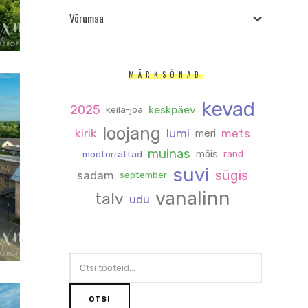
Võrumaa
MÄRKSÕNAD
kevad
2025
keskpäev
keila-joa
loojang
kirik
lumi
mets
meri
muinas
mõis
rand
mootorrattad
suvi
sügis
sadam
september
vanalinn
talv
udu
OTSI:
OTSI