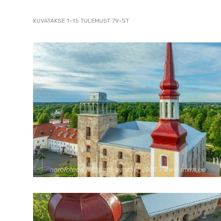
2007
SORTED
KUVATAKSE 1–15 TULEMUST 79-ST
pildistamine
BY
LATEST
droonilt,
lennukilt,
helikopterilt.
aerofoto