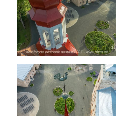
arhiiv
ja
fotode
müük