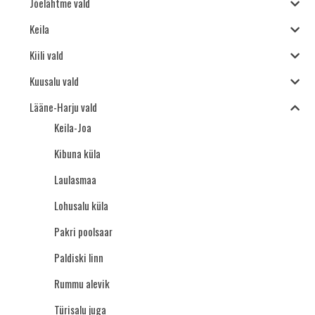
Jõelähtme vald
Keila
Kiili vald
Kuusalu vald
Lääne-Harju vald
Keila-Joa
Kibuna küla
Laulasmaa
Lohusalu küla
Pakri poolsaar
Paldiski linn
Rummu alevik
Türisalu juga