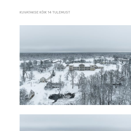
2007
SORTED
KUVATAKSE KÕIK 14 TULEMUST
pildistamine
BY
LATEST
droonilt,
lennukilt,
helikopterilt.
aerofoto