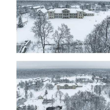
arhiiv
ja
fotode
müük