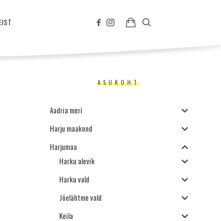
EIST
ASUKOHT
Aadria meri
Harju maakond
Harjumaa
Harku alevik
Harku vald
Jõelähtme vald
Keila