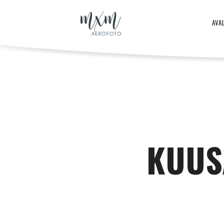
Aero
AVA
–
Aero
ja
-
KUUS
droonifotod
ja
aastast
droonifotod