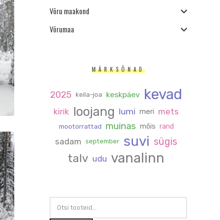
Võru maakond
Võrumaa
MÄRKSÕNAD
kevad
2025
keskpäev
keila-joa
loojang
kirik
lumi
mets
meri
muinas
mõis
rand
mootorrattad
suvi
sügis
sadam
september
vanalinn
talv
udu
OTSI: