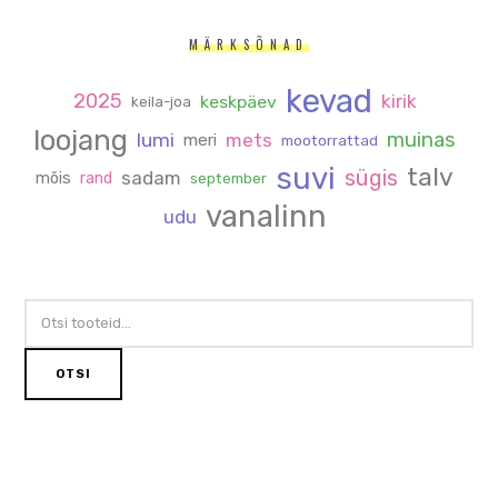
MÄRKSÕNAD
kevad
2025
kirik
keskpäev
keila-joa
loojang
muinas
lumi
mets
meri
mootorrattad
suvi
talv
sügis
sadam
mõis
rand
september
vanalinn
udu
OTSI:
OTSI