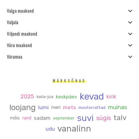
Valga maakond
Valjala
Viljandi maakond
Võru maakond
Võrumaa
MÄRKSÕNAD
kevad
2025
kirik
keskpäev
keila-joa
loojang
muinas
lumi
mets
meri
mootorrattad
suvi
talv
sügis
sadam
mõis
rand
september
vanalinn
udu