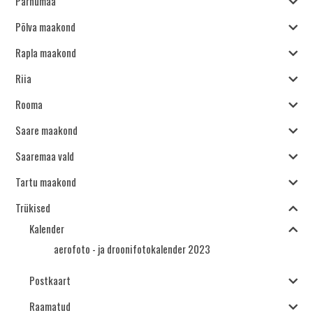
Pärnumaa
Põlva maakond
Rapla maakond
Riia
Rooma
Saare maakond
Saaremaa vald
Tartu maakond
Trükised
Kalender
aerofoto - ja droonifotokalender 2023
Postkaart
Raamatud