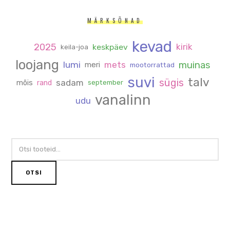
MÄRKSÕNAD
kevad
2025
kirik
keskpäev
keila-joa
loojang
muinas
lumi
mets
meri
mootorrattad
suvi
talv
sügis
sadam
mõis
rand
september
vanalinn
udu
OTSI:
OTSI