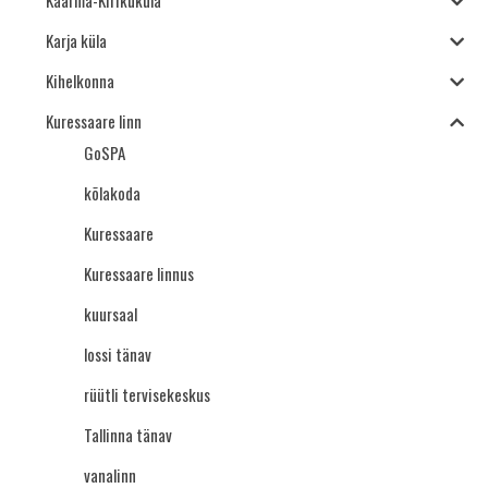
Kaarma-Kirikuküla
Karja küla
Kihelkonna
Kuressaare linn
GoSPA
kõlakoda
Kuressaare
Kuressaare linnus
kuursaal
lossi tänav
rüütli tervisekeskus
Tallinna tänav
vanalinn