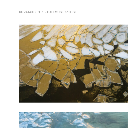
2007
SORTED
KUVATAKSE 1–15 TULEMUST 130-ST
pildistamine
BY
LATEST
droonilt,
lennukilt,
helikopterilt.
aerofoto