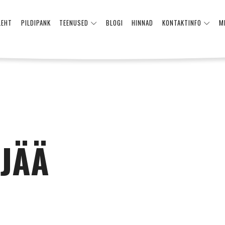
LEHT
PILDIPANK
TEENUSED
BLOGI
HINNAD
KONTAKTINFO
M
JÄÄ