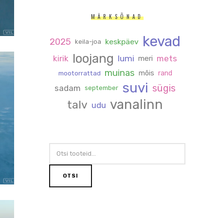
MÄRKSÕNAD
kevad
2025
keskpäev
keila-joa
loojang
kirik
lumi
mets
meri
muinas
mõis
rand
mootorrattad
suvi
sügis
sadam
september
vanalinn
talv
udu
OTSI:
OTSI