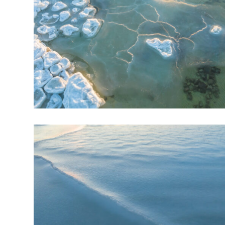
arhiiv
ja
fotode
müük