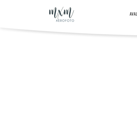
Aero
AVA
–
Aero
ja
-
droonifotod
ja
aastast
droonifotod