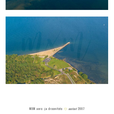
MXM aero -ja droonifoto
aastast
2007