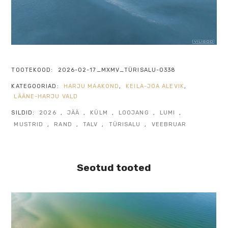
TOOTEKOOD:
2026-02-17_MXMV_TÜRISALU-0338
KATEGOORIAD:
HARJU MAAKOND
,
KEILA-JOA ALEVIK
,
LÄÄNE-HARJU VALD
SILDID:
2026
,
JÄÄ
,
KÜLM
,
LOOJANG
,
LUMI
,
MUSTRID
,
RAND
,
TALV
,
TÜRISALU
,
VEEBRUAR
Seotud tooted