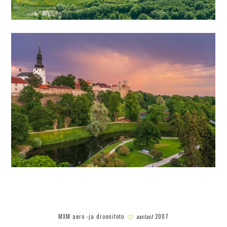
MXM aero -ja droonifoto
aastast
2007