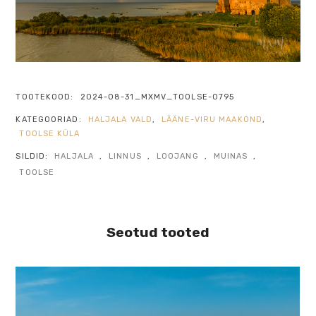
TOOTEKOOD:
2024-08-31_MXMV_TOOLSE-0795
KATEGOORIAD:
HALJALA VALD
,
LÄÄNE-VIRU MAAKOND
,
TOOLSE KÜLA
SILDID:
HALJALA
,
LINNUS
,
LOOJANG
,
MUINAS
,
TOOLSE
Seotud tooted