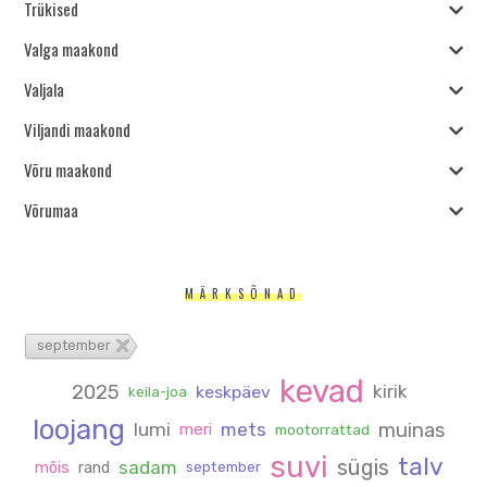
Trükised
Valga maakond
Valjala
Viljandi maakond
Võru maakond
Võrumaa
MÄRKSÕNAD
september
kevad
2025
kirik
keskpäev
keila-joa
loojang
muinas
lumi
mets
meri
mootorrattad
suvi
talv
sügis
sadam
mõis
rand
september