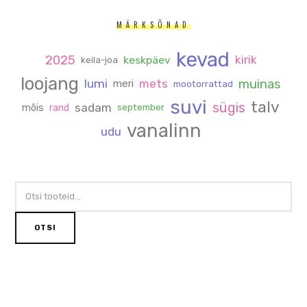
MÄRKSÕNAD
kevad
2025
kirik
keskpäev
keila-joa
loojang
muinas
lumi
mets
meri
mootorrattad
suvi
talv
sügis
sadam
mõis
rand
september
vanalinn
udu
OTSI:
OTSI