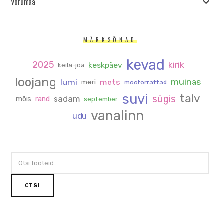
Võrumaa
MÄRKSÕNAD
kevad
2025
kirik
keskpäev
keila-joa
loojang
muinas
lumi
mets
meri
mootorrattad
suvi
talv
sügis
sadam
mõis
rand
september
vanalinn
udu
OTSI:
OTSI