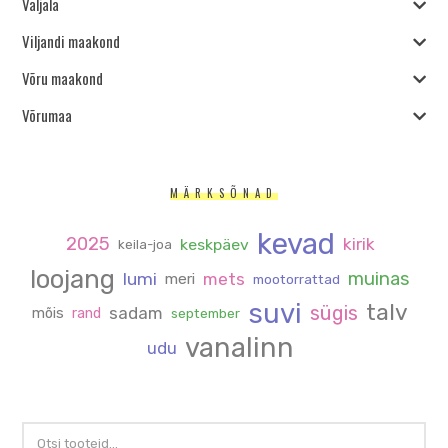
Valjala
Viljandi maakond
Võru maakond
Võrumaa
MÄRKSÕNAD
kevad
2025
kirik
keskpäev
keila-joa
loojang
muinas
lumi
mets
meri
mootorrattad
suvi
talv
sügis
sadam
mõis
rand
september
vanalinn
udu
OTSI: