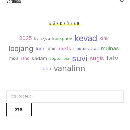
Võrumaa
MÄRKSÕNAD
kevad
2025
kirik
keskpäev
keila-joa
loojang
muinas
lumi
mets
meri
mootorrattad
suvi
talv
sügis
sadam
mõis
rand
september
vanalinn
udu
OTSI:
OTSI