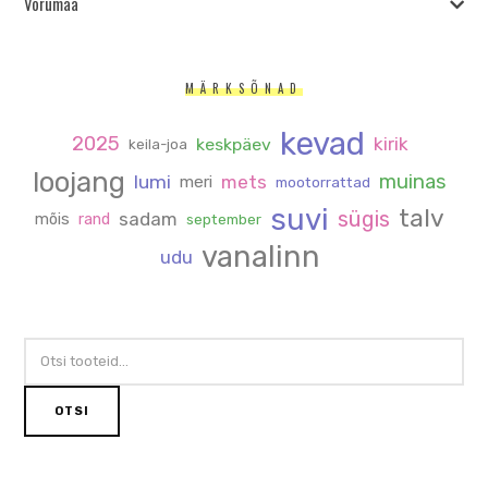
Võrumaa
MÄRKSÕNAD
kevad
2025
kirik
keskpäev
keila-joa
loojang
muinas
lumi
mets
meri
mootorrattad
suvi
talv
sügis
sadam
mõis
rand
september
vanalinn
udu
OTSI:
OTSI