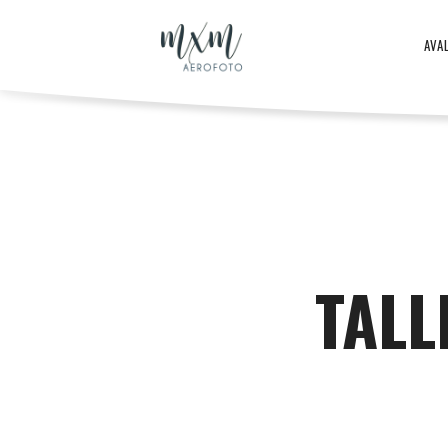
Aero
AVA
–
Aero
ja
-
TALL
droonifotod
ja
aastast
droonifotod