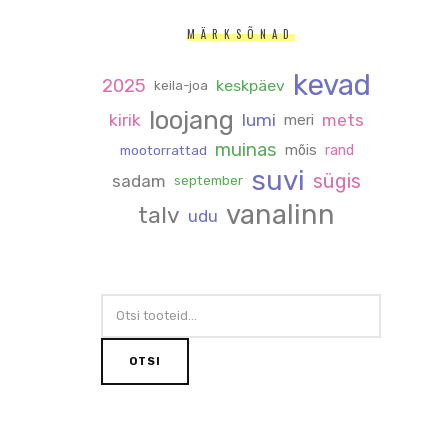
MÄRKSÕNAD
kevad
2025
keskpäev
keila-joa
loojang
kirik
lumi
mets
meri
muinas
mõis
rand
mootorrattad
suvi
sügis
sadam
september
vanalinn
talv
udu
OTSI:
OTSI