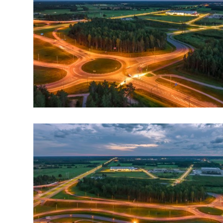
arhiiv
ja
fotode
müük