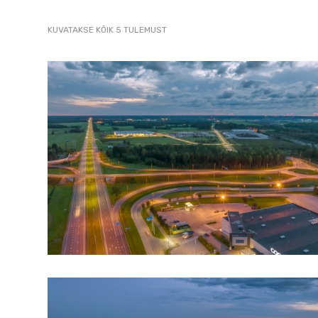
2007
SORTED
KUVATAKSE KÕIK 5 TULEMUST
pildistamine
BY
LATEST
droonilt,
lennukilt,
helikopterilt.
aerofoto