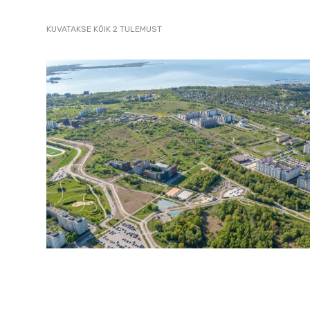
2007
SORTED
KUVATAKSE KÕIK 2 TULEMUST
pildistamine
BY
LATEST
droonilt,
lennukilt,
helikopterilt.
aerofoto