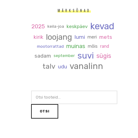
MÄRKSÕNAD
kevad
2025
keskpäev
keila-joa
loojang
kirik
lumi
mets
meri
muinas
mõis
rand
mootorrattad
suvi
sügis
sadam
september
vanalinn
talv
udu
OTSI:
OTSI