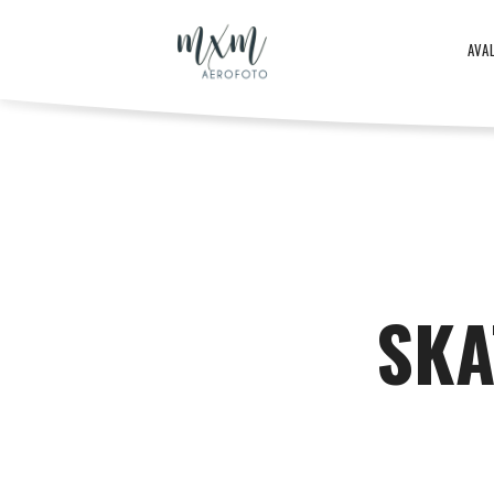
Aero
AVA
–
Aero
ja
-
SKA
droonifotod
ja
aastast
droonifotod