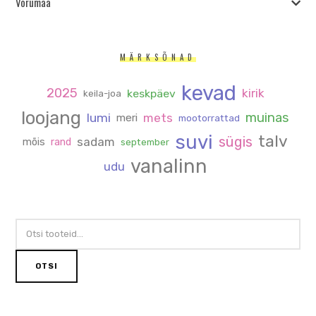
Võrumaa
MÄRKSÕNAD
kevad
2025
kirik
keskpäev
keila-joa
loojang
muinas
lumi
mets
meri
mootorrattad
suvi
talv
sügis
sadam
mõis
rand
september
vanalinn
udu
OTSI:
OTSI