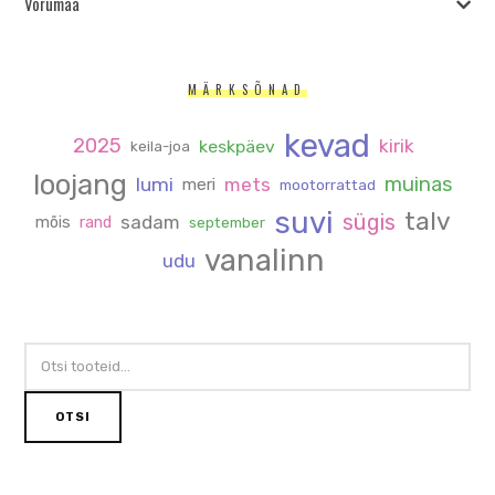
Võrumaa
MÄRKSÕNAD
kevad
2025
kirik
keskpäev
keila-joa
loojang
muinas
lumi
mets
meri
mootorrattad
suvi
talv
sügis
sadam
mõis
rand
september
vanalinn
udu
OTSI:
OTSI