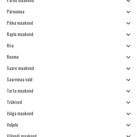
Pärnu maakond
Pärnumaa
Põlva maakond
Rapla maakond
Riia
Rooma
Saare maakond
Saaremaa vald
Tartu maakond
Trükised
Valga maakond
Valjala
Viljandi maakond