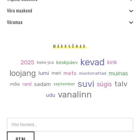
Võru maakond
Võrumaa
MÄRKSÕNAD
kevad
2025
kirik
keskpäev
keila-joa
loojang
muinas
lumi
mets
meri
mootorrattad
suvi
talv
sügis
sadam
mõis
rand
september
vanalinn
udu
OTSI:
OTSI