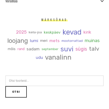
Võrumaa
MÄRKSÕNAD
kevad
2025
kirik
keskpäev
keila-joa
loojang
muinas
lumi
mets
meri
mootorrattad
suvi
talv
sügis
sadam
mõis
rand
september
vanalinn
udu
OTSI:
OTSI