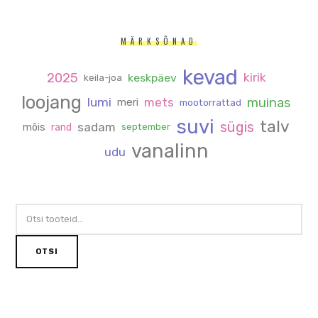
MÄRKSÕNAD
kevad
2025
kirik
keskpäev
keila-joa
loojang
muinas
lumi
mets
meri
mootorrattad
suvi
talv
sügis
sadam
mõis
rand
september
vanalinn
udu
OTSI:
OTSI