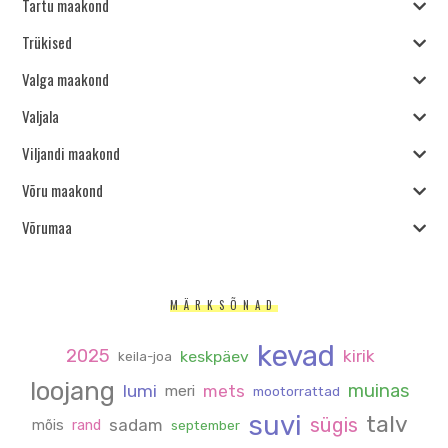
Tartu maakond
Trükised
Valga maakond
Valjala
Viljandi maakond
Võru maakond
Võrumaa
MÄRKSÕNAD
kevad
2025
kirik
keskpäev
keila-joa
loojang
muinas
lumi
mets
meri
mootorrattad
suvi
talv
sügis
sadam
mõis
rand
september