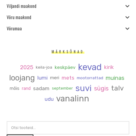
Viljandi maakond
Võru maakond
Võrumaa
MÄRKSÕNAD
kevad
2025
kirik
keskpäev
keila-joa
loojang
muinas
lumi
mets
meri
mootorrattad
suvi
talv
sügis
sadam
mõis
rand
september
vanalinn
udu
OTSI: