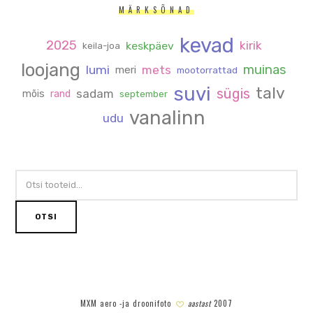
MÄRKSÕNAD
kevad
2025
kirik
keskpäev
keila-joa
loojang
muinas
lumi
mets
meri
mootorrattad
suvi
talv
sügis
sadam
mõis
rand
september
vanalinn
udu
OTSI:
OTSI
MXM aero -ja droonifoto
aastast
2007