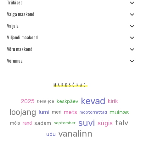
Trükised
Valga maakond
Valjala
Viljandi maakond
Võru maakond
Võrumaa
MÄRKSÕNAD
kevad
2025
kirik
keskpäev
keila-joa
loojang
muinas
lumi
mets
meri
mootorrattad
suvi
talv
sügis
sadam
mõis
rand
september
vanalinn
udu