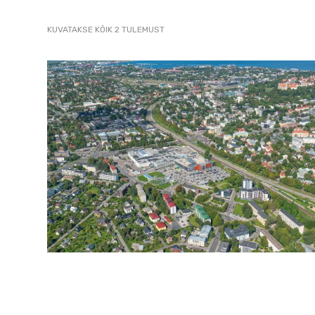
2007
SORTED
KUVATAKSE KÕIK 2 TULEMUST
pildistamine
BY
LATEST
droonilt,
lennukilt,
helikopterilt.
aerofoto