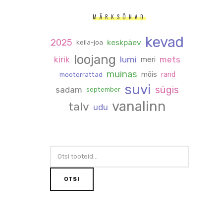
MÄRKSÕNAD
kevad
2025
keskpäev
keila-joa
loojang
kirik
lumi
mets
meri
muinas
mõis
rand
mootorrattad
suvi
sügis
sadam
september
vanalinn
talv
udu
OTSI:
OTSI