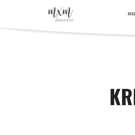
Aero
AVA
–
Aero
ja
-
KR
droonifotod
ja
aastast
droonifotod