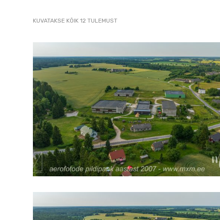
2007
SORTED
KUVATAKSE KÕIK 12 TULEMUST
pildistamine
BY
LATEST
droonilt,
lennukilt,
helikopterilt.
aerofoto