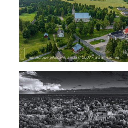
arhiiv
ja
fotode
müük