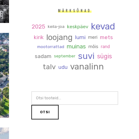
MÄRKSÕNAD
kevad
2025
keskpäev
keila-joa
loojang
kirik
lumi
mets
meri
muinas
mõis
rand
mootorrattad
suvi
sügis
sadam
september
vanalinn
talv
udu
OTSI:
OTSI