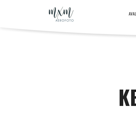
Aero
AVA
–
Aero
ja
-
K
droonifotod
ja
aastast
droonifotod