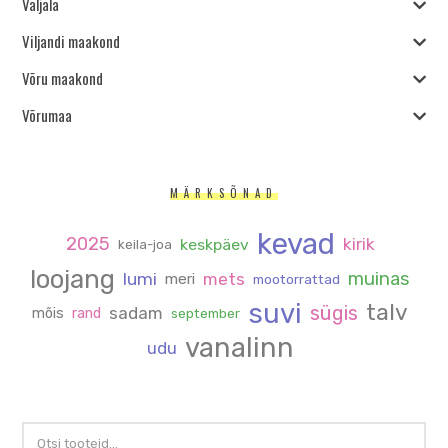
Valjala
Viljandi maakond
Võru maakond
Võrumaa
MÄRKSÕNAD
kevad
2025
kirik
keskpäev
keila-joa
loojang
muinas
lumi
mets
meri
mootorrattad
suvi
talv
sügis
sadam
mõis
rand
september
vanalinn
udu
OTSI: