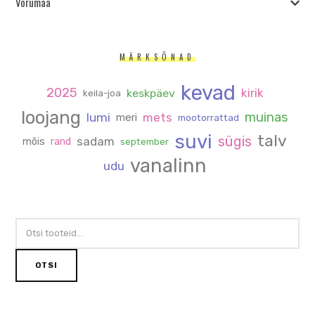
Võrumaa
MÄRKSÕNAD
kevad
2025
kirik
keskpäev
keila-joa
loojang
muinas
lumi
mets
meri
mootorrattad
suvi
talv
sügis
sadam
mõis
rand
september
vanalinn
udu
OTSI:
OTSI