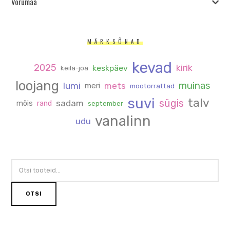
Võrumaa
MÄRKSÕNAD
kevad
2025
kirik
keskpäev
keila-joa
loojang
muinas
lumi
mets
meri
mootorrattad
suvi
talv
sügis
sadam
mõis
rand
september
vanalinn
udu
OTSI:
OTSI