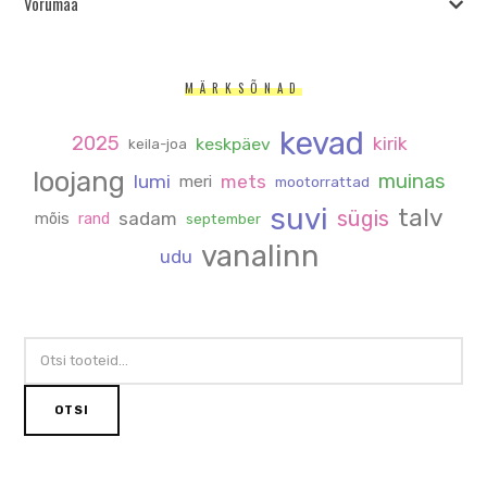
Võrumaa
MÄRKSÕNAD
kevad
2025
kirik
keskpäev
keila-joa
loojang
muinas
lumi
mets
meri
mootorrattad
suvi
talv
sügis
sadam
mõis
rand
september
vanalinn
udu
OTSI:
OTSI