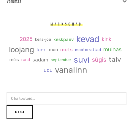
Võrumaa
MÄRKSÕNAD
kevad
2025
kirik
keskpäev
keila-joa
loojang
muinas
lumi
mets
meri
mootorrattad
suvi
talv
sügis
sadam
mõis
rand
september
vanalinn
udu
OTSI:
OTSI