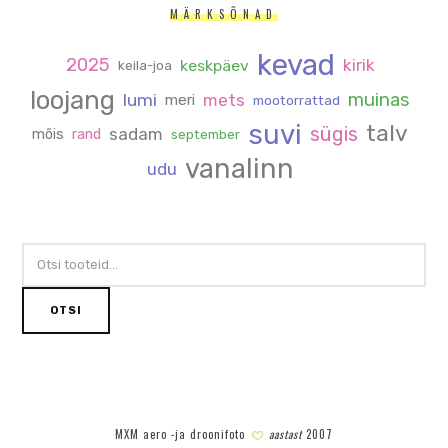
MÄRKSÕNAD
kevad
2025
kirik
keskpäev
keila-joa
loojang
muinas
lumi
mets
meri
mootorrattad
suvi
talv
sügis
sadam
mõis
rand
september
vanalinn
udu
OTSI:
OTSI
MXM aero -ja droonifoto
aastast
2007