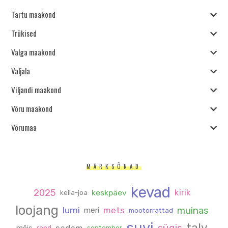
Tartu maakond
Trükised
Valga maakond
Valjala
Viljandi maakond
Võru maakond
Võrumaa
MÄRKSÕNAD
kevad
2025
kirik
keskpäev
keila-joa
loojang
muinas
lumi
mets
meri
mootorrattad
suvi
talv
sügis
sadam
mõis
rand
september