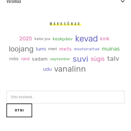
Võrumaa
MÄRKSÕNAD
kevad
2025
kirik
keskpäev
keila-joa
loojang
muinas
lumi
mets
meri
mootorrattad
suvi
talv
sügis
sadam
mõis
rand
september
vanalinn
udu
OTSI:
OTSI