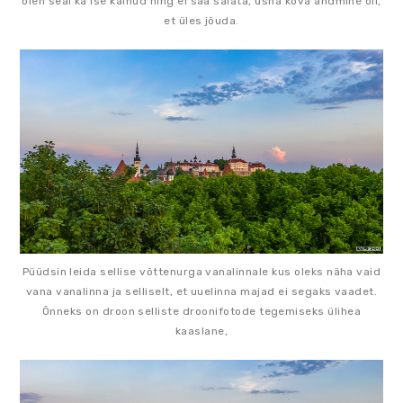
olen seal ka ise käinud ning ei saa salata, üsna kõva andmine oli,
et üles jõuda.
Püüdsin leida sellise võttenurga vanalinnale kus oleks näha vaid
vana vanalinna ja selliselt, et uuelinna majad ei segaks vaadet.
Õnneks on droon selliste droonifotode tegemiseks ülihea
kaaslane,