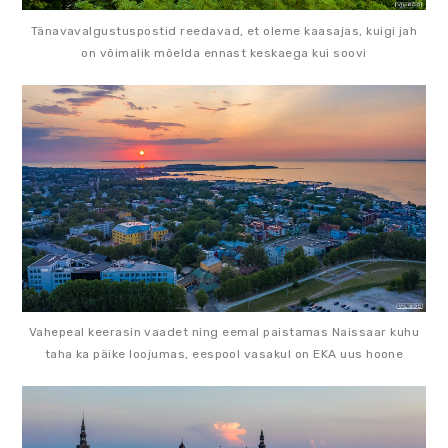
Tänavavalgustuspostid reedavad, et oleme kaasajas, kuigi jah
on võimalik mõelda ennast keskaega kui soovi
Vahepeal keerasin vaadet ning eemal paistamas Naissaar kuhu
taha ka päike loojumas, eespool vasakul on EKA uus hoone