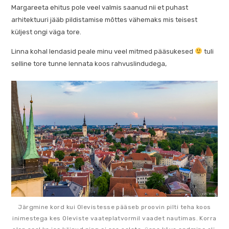
Margareeta ehitus pole veel valmis saanud nii et puhast
arhitektuuri jääb pildistamise mõttes vähemaks mis teisest
küljest ongi väga tore.
Linna kohal lendasid peale minu veel mitmed pääsukesed
tuli
selline tore tunne lennata koos rahvuslindudega,
Järgmine kord kui Olevistesse pääseb proovin pilti teha koos
inimestega kes Oleviste vaateplatvormil vaadet nautimas. Korra