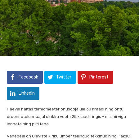
Facebook
Twitter
Pinterest
LinkedIn
Päeval näitas termomeeter õhusooja üle 30 kraadi ning õhtul
droonifotolennuajal oli ikka veel +25 kraadi ringis – mis nii viga
lennata ning pilti teha.
Vahepeal on Oleviste kiriku ümber tellingud tekkinud ning Paksu