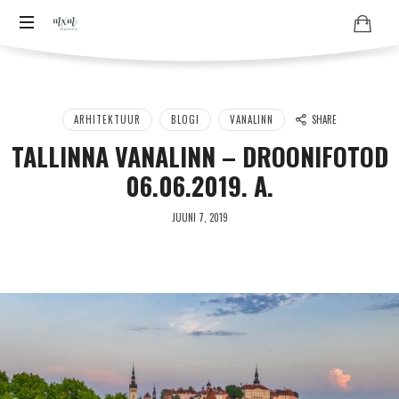
Aero
Aero
–
-
ja
ja
droonifotod
ARHITEKTUUR
BLOGI
VANALINN
SHARE
pildistamine
TALLINNA VANALINN – DROONIFOTOD
droonifotod
droonilt,
06.06.2019. A.
lennukilt,
aastast
helikopterilt.
aerofoto
JUUNI 7, 2019
arhiiv
2007
ja
fotode
müük