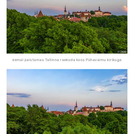
eemal paistamas Tallinna raekoda koos Pühavaimu kirikuga