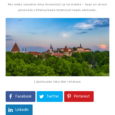
Mis oleks vanalinn ilma linnamüüri ja tornideta – taas on droon
põnevate võttenurkade leidmisel heaks abiliseks,
Lõpetuseks ikka läbi roheluse
Facebook
Twitter
Pinterest
LinkedIn