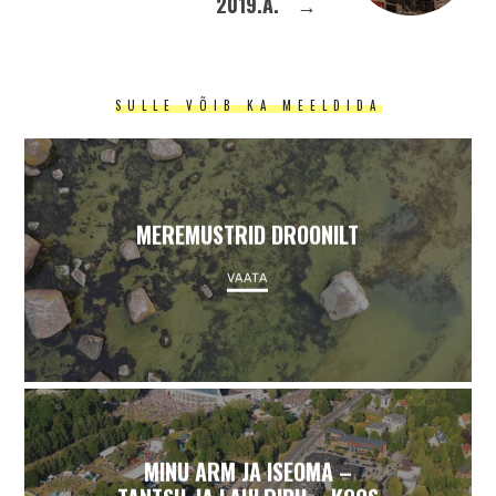
2019.A.
→
SULLE VÕIB KA MEELDIDA
MEREMUSTRID DROONILT
VAATA
MINU ARM JA ISEOMA –