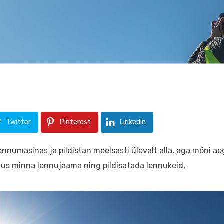
Twitter
Pinterest
LinkedIn
lennumasinas ja pildistan meelsasti ülevalt alla, aga mõni ae
us minna lennujaama ning pildisatada lennukeid,