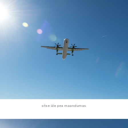
otse üle pea maandumas