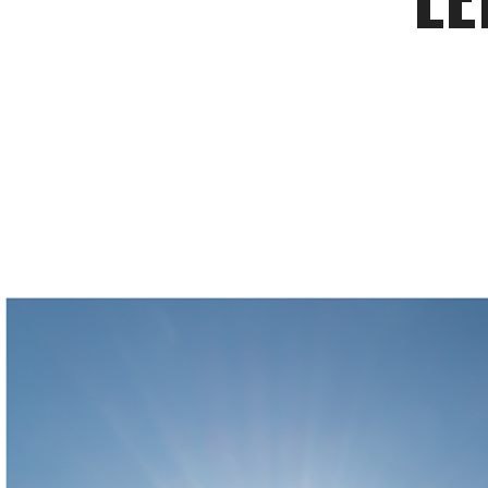
2007
pildistamine
droonilt,
lennukilt,
helikopterilt.
aerofoto