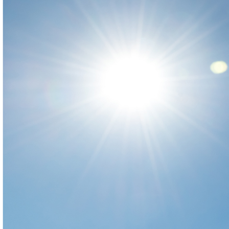
arhiiv
ja
fotode
müük