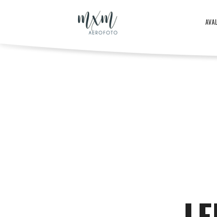
Aero
AVA
–
Aero
ja
-
droonifotod
ja
aastast
LE
droonifotod