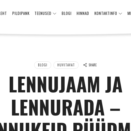
LEHT
PILDIPANK
TEENUSED
BLOGI
HINNAD
KONTAKTINFO
M
BLOGI
HUVITAVAT
SHARE
LENNUJAAM JA
LENNURADA –
NNUKEID PÜÜD