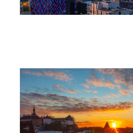
arhiiv
ja
fotode
müük