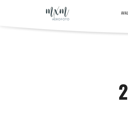
Aero
AVA
–
Aero
ja
-
2
droonifotod
ja
aastast
droonifotod