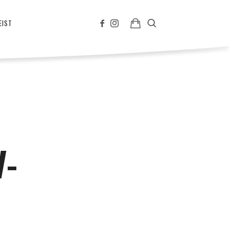
EIST
V-