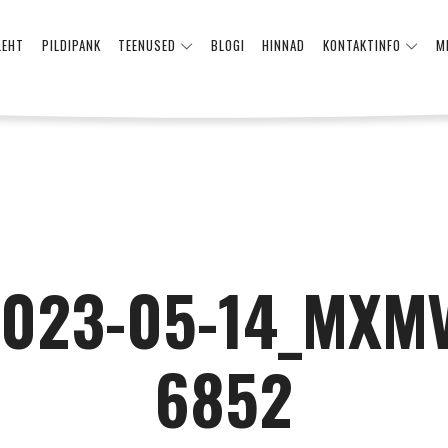
LEHT
PILDIPANK
TEENUSED
BLOGI
HINNAD
KONTAKTINFO
M
023-05-14_MXM
6852