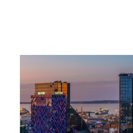
2007
pildistamine
droonilt,
lennukilt,
helikopterilt.
aerofoto