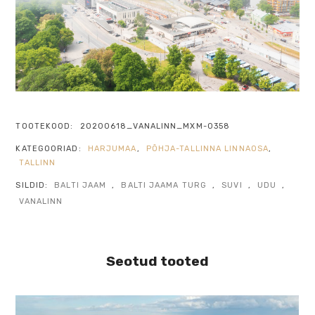
TOOTEKOOD:
20200618_VANALINN_MXM-0358
KATEGOORIAD:
HARJUMAA
,
PÕHJA-TALLINNA LINNAOSA
,
TALLINN
SILDID:
BALTI JAAM
,
BALTI JAAMA TURG
,
SUVI
,
UDU
,
VANALINN
Seotud tooted