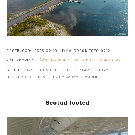
TOOTEKOOD:
2025-09-10_MXMV_DROONIFOTO-0912
KATEGOORIAD:
LÄÄNE MAAKOND
,
SVIBY KÜLA
,
VORMSI VALD
SILDID:
2025
,
KIHNU VEETEED
,
PRAAM
,
SADAM
,
SEPTEMBER
,
SUVI
,
SVIBY SADAM
,
VORMSI
Seotud tooted