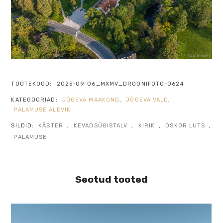
TOOTEKOOD:
2025-09-06_MXMV_DROONIFOTO-0624
KATEGOORIAD:
JÕGEVA MAAKOND
,
JÕGEVA VALD
,
PALAMUSE ALEVIK
SILDID:
KÄSTER
,
KEVADSÜGISTALV
,
KIRIK
,
OSKOR LUTS
,
PALAMUSE
Seotud tooted