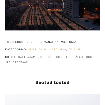
TOOTEKOOD:
20200505_VANALINN_MXM-0584
KATEGOORIAD:
BALTI JAAM
,
HARJUMAA
,
TALLINN
SILDID:
BALTI JAAM
,
GO HOTEL SHNELLI
,
PÄIKSETÕUS
,
RAUDTEEJAAM
Seotud tooted