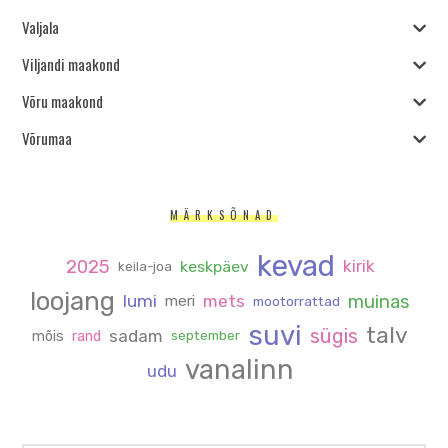
Valjala
Viljandi maakond
Võru maakond
Võrumaa
MÄRKSÕNAD
kevad
2025
kirik
keskpäev
keila-joa
loojang
muinas
lumi
mets
meri
mootorrattad
suvi
talv
sügis
sadam
mõis
rand
september
vanalinn
udu