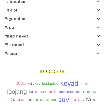
Tartu maakond
Trükised
Valga maakond
Valjala
Viljandi maakond
Võru maakond
Võrumaa
MÄRKSÕNAD
kevad
2025
kirik
keskpäev
keila-joa
loojang
muinas
lumi
mets
meri
mootorrattad
suvi
talv
sügis
sadam
mõis
rand
september