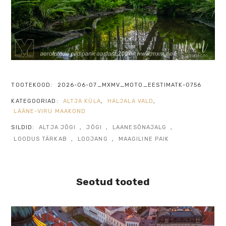
TOOTEKOOD:
2026-06-07_MXMV_MOTO_EESTIMATK-0756
KATEGOORIAD:
ALTJA KÜLA
,
HALJALA VALD
,
LÄÄNE-VIRU MAAKOND
SILDID:
ALTJA JÕGI
,
JÕGI
,
LAANESÕNAJALG
,
LOODUS TÄRKAB
,
LOOJANG
,
MAAGILINE PAIK
Seotud tooted